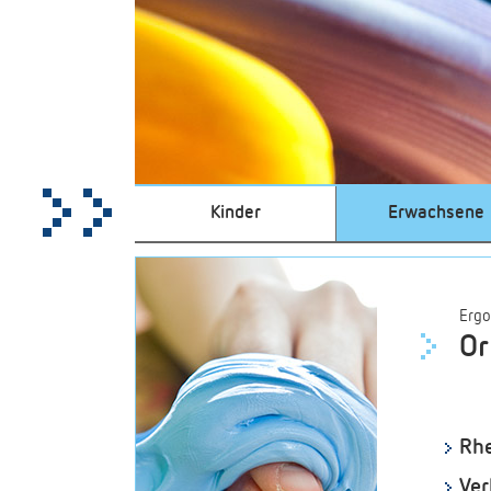
Kinder
Erwachsene
Ergo
Or
Rh
Ver