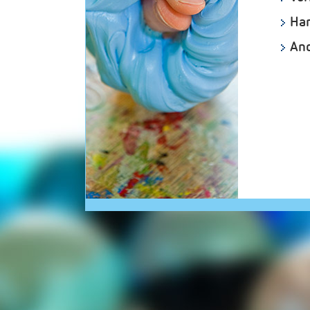
Han
And